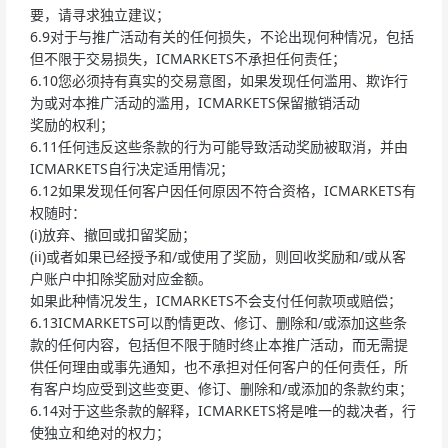
要，请寻求独立建议；
6.9对于与推广活动有关的任何损失，不论出现何种情况，包括
但不限于交易损失，ICMARKETS不承担任何责任；
6.10您必须持有真实的交易意图，如果发现任何滥用、欺诈行
为或对本推广活动的滥用，ICMARKETS保留撤销活动
奖励的权利；
6.11任何违反这些条款的行为可能导致活动奖励被取消，并由
ICMARKETS自行决定适用情况；
6.12如果发现任何客户因任何原因不符合资格，ICMARKETS有
权随时：
(i)放弃、撤回或扣留奖励；
(ii)或者如果已经授予和/或使用了奖励，则回收奖励和/或从客
户账户中扣除奖励对应金额。
如果此种情况发生，ICMARKETS不会支付任何款项或赔偿；
6.13ICMARKETS可以酌情更改、修订、删除和/或添加这些条
款的任何内容，包括但不限于随时终止本推广活动，而无需提
供任何理由或事先通知，也不承担对任何客户的任何责任，所
有客户均应受到这些变更、修订、删除和/或添加的条款约束；
6.14对于这些条款的解释，ICMARKETS将是唯一的裁决者，行
使独立和绝对的权力；