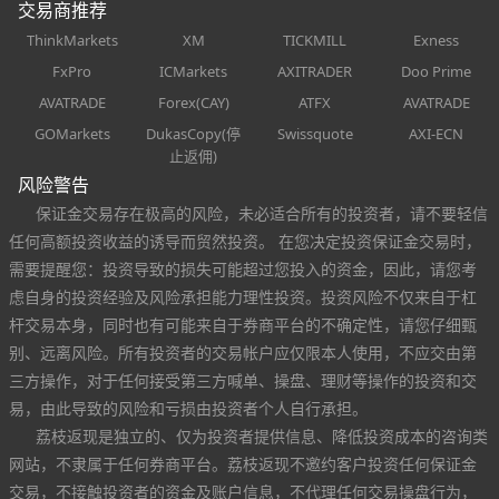
交易商推荐
ThinkMarkets
XM
TICKMILL
Exness
FxPro
ICMarkets
AXITRADER
Doo Prime
AVATRADE
Forex(CAY)
ATFX
AVATRADE
GOMarkets
DukasCopy(停
Swissquote
AXI-ECN
止返佣)
风险警告
保证金交易存在极高的风险，未必适合所有的投资者，请不要轻信
任何高额投资收益的诱导而贸然投资。 在您决定投资保证金交易时，
需要提醒您：投资导致的损失可能超过您投入的资金，因此，请您考
虑自身的投资经验及风险承担能力理性投资。投资风险不仅来自于杠
杆交易本身，同时也有可能来自于券商平台的不确定性，请您仔细甄
别、远离风险。所有投资者的交易帐户应仅限本人使用，不应交由第
三方操作，对于任何接受第三方喊单、操盘、理财等操作的投资和交
易，由此导致的风险和亏损由投资者个人自行承担。
荔枝返现是独立的、仅为投资者提供信息、降低投资成本的咨询类
网站，不隶属于任何券商平台。荔枝返现不邀约客户投资任何保证金
交易，不接触投资者的资金及账户信息，不代理任何交易操盘行为，