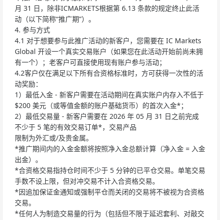
月 31 日，除非ICMARKETS根据第 6.13 条款的规定终止此活
动（以下简称“推广期”）。
4. 参与方式
4.1 对于想要参与此推广活动的新客户，您需要在 IC Markets
Global 开设一个真实交易账户（如果您在此活动开始前尚未拥
有一个）；老客户可直接使用现有账户参与活动；
4.2客户仅在满足以下所有合资格标准时，方可获得一次性的活
动奖励：
1）最低入金 - 新客户需要在活动期间在真实账户内存入不低于
$200 美元（或等值金额的账户基础货币）的首次入金*；
2）最低交易量 - 新客户需要在 2026 年 05 月 31 日之前完成
不少于 5 笔的有效交易订单*，交易产品
限制为外汇或/及贵金属。
*推广期间内的入金金额将按照净入金总额计算（净入金 = 入金
出金）。
*合资格交易指持仓时间不少于 5 分钟的已平仓交易。单笔交易
手数不设上限，但对冲交易不计入合资格交易。
*因追加保证金通知或强制平仓而关闭的交易将不被视为合资格
交易。
*任何人为制造交易量的行为（包括但不限于延迟套利、对敲交