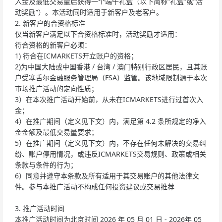
入金及最低交易量后获得一个端午礼盒（以下简称“礼盒”或“活
动奖励”）。本活动同时适用于新客户及老客户。
2. 新客户的合资格标准
仅当新客户满足以下合资格标准时，活动奖励才适用：
符合资格的新客户必须：
1) 符合在ICMARKETS开立账户的资格；
2)为中国大陆或中国香港 / 台湾 / 澳门特别行政区居民，且其账
户受塞舌尔金融服务管理局（FSA）监管。该地域限制源于本次
市场推广活动的定向性质；
3）在本次推广活动开始前，从未在ICMARKETS进行过首次入
金；
4）在推广期间（定义见下文）内，满足第 4.2 条所规定的净入
金金额及最低交易量要求；
5）在推广期间（定义见下文）内，不存在任何未解决的交易纠
纷、账户停用情况，或违反ICMARKETS交易规则、政策或相关
条款与条件的行为；
6）同意并遵守本条款及所有适用于其交易账户的其他法律文
件。参与本推广活动不构成任何投资建议或交易推荐
3. 推广活动时间
本推广活动时间为北京时间 2026 年 05 月 01 日 - 2026年 05