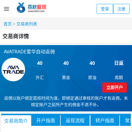
登录
注册
首页
>
交易商列表
交易商详情
AVATRADE爱华自动返佣
40
40
40
日返
外汇
黄金
原油
周期
立即开户
返佣以账户绑定荔枝时间为准，即绑定通过审核的账户才有返佣，未
绑定账户之前所产生的佣金不退不补。
开户指南
返现流程
转户指南
常
交易商简介