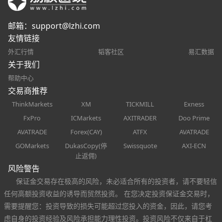
邮箱：
support@lzhi.com
友情链接
外汇行情
韬客社区
易汇数据
关于我们
帮助中心
交易商推荐
ThinkMarkets
XM
TICKMILL
Exness
FxPro
ICMarkets
AXITRADER
Doo Prime
AVATRADE
Forex(CAY)
ATFX
AVATRADE
GOMarkets
DukasCopy(停
Swissquote
AXI-ECN
止返佣)
风险警告
保证金交易存在极高的风险，未必适合所有的投资者，请不要轻信
任何高额投资收益的诱导而贸然投资。 在您决定投资保证金交易时，
需要提醒您：投资导致的损失可能超过您投入的资金，因此，请您考
虑自身的投资经验及风险承担能力理性投资。投资风险不仅来自于杠