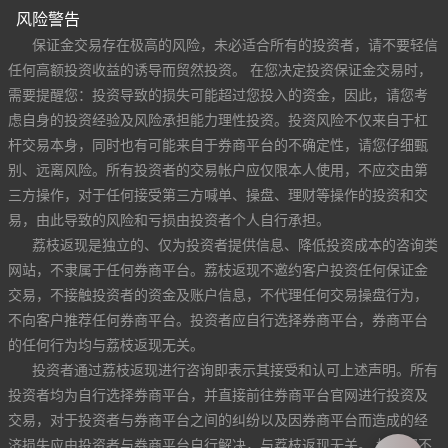
风险警告
保证金交易存在极高的风险，未必适合所有的投资者，请不要轻信
任何高额投资收益的诱导而贸然投资。 在您决定投资保证金交易时，
需要提醒您：投资导致的损失可能超过您投入的资金，因此，请您考
虑自身的投资经验及风险承担能力理性投资。投资风险不仅来自于杠
杆交易本身，同时也有可能来自于券商平台的不确定性，请您仔细甄
别、远离风险。所有投资者的交易帐户应仅限本人使用，不应交由第
三方操作，对于任何接受第三方喊单、操盘、理财等操作的投资和交
易，由此导致的风险和亏损由投资者个人自行承担。
荔枝返现是独立的、仅为投资者提供信息、降低投资成本的咨询类
网站，不隶属于任何券商平台。荔枝返现不邀约客户投资任何保证金
交易，不接触投资者的资金及账户信息，不代理任何交易操盘行为，
不向客户推荐任何券商平台。投资者应自行选择券商平台，券商平台
的任何行为均与荔枝返现无关。
投资者通过荔枝返现进行咨询即表示其接受和认可上述声明。所有
投资者均为自行选择券商平台，并直接前往券商平台官网进行投资及
交易，对于投资者与券商平台之间的纠纷以及因券商平台而造成的经
济损失应由投资者与券商平台自行解决，与荔枝返现无关。 如果您不