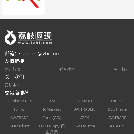
邮箱：
support@lzhi.com
友情链接
外汇行情
韬客社区
易汇数据
关于我们
帮助中心
交易商推荐
ThinkMarkets
XM
TICKMILL
Exness
FxPro
ICMarkets
AXITRADER
Doo Prime
AVATRADE
Forex(CAY)
ATFX
AVATRADE
GOMarkets
DukasCopy(停
Swissquote
AXI-ECN
止返佣)