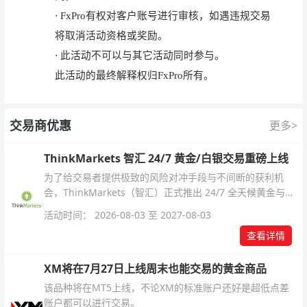
·
FxPro有权对客户账号进行审核，如遇违规交易
将取消活动资格或奖励。
·
此活动不可以与其它活动同时参与。
此活动的最终解释权归FxPro所有。
交易商优惠
更多>
ThinkMarkets 智汇 24/7 黄金/白银交易重磅上线
为了给交易者提供极致的风险对冲手段与不间断的获利机
会，ThinkMarkets（智汇）正式推出 24/7 全天候黄金与白
银交易！本文将为您详细拆解本次升级的核心交易品种、杠
活动时间： 2026-08-03 至 2027-08-03
杆配置、支持软件及交易细则。
查看详情
XM将在7月27日上线周末也能交易的黄金商品
该品种将在MT5上线，不论XM的标准账户还好是超低点差
账户都可以进行交易。