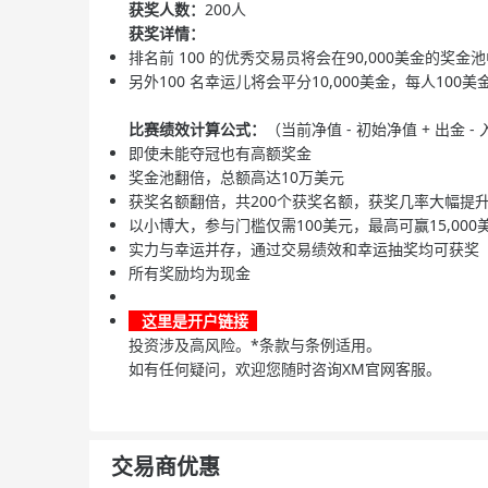
获奖人数：
200人
获奖详情：
排名前 100 的优秀交易员将会在90,000美金的奖金
另外100 名幸运儿将会平分10,000美金，每人100美
比赛绩效计算公式：
（当前净值 - 初始净值 + 出金
即使未能夺冠也有高额奖金
奖金池翻倍，总额高达10万美元
获奖名额翻倍，共200个获奖名额，获奖几率大幅提
以小博大，参与门槛仅需100美元，最高可赢15,000
实力与幸运并存，通过交易绩效和幸运抽奖均可获奖
所有奖励均为现金
这里是开户链接
投资涉及高风险。*条款与条例适用。
如有任何疑问，欢迎您随时咨询XM官网客服。
交易商优惠