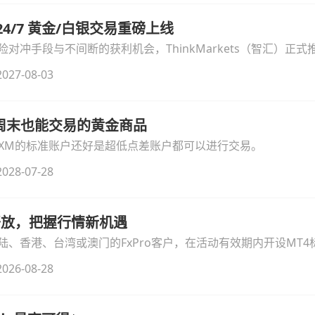
汇 24/7 黄金/白银交易重磅上线
冲手段与不间断的获利机会，ThinkMarkets（智汇）正式推出
细拆解本次升级的核心交易品种、杠杆配置、支持软件及交易细
027-08-03
线周末也能交易的黄金商品
论XM的标准账户还好是超低点差账户都可以进行交易。
028-07-28
时开放，把握行情新机遇
、香港、台湾或澳门的FxPro客户，在活动有效期内开设MT4标
无需额外复杂操作。
026-08-28