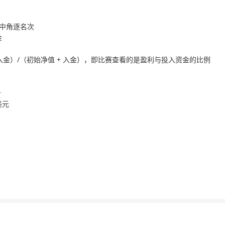
池中角逐名次
金
 - 入金）/（初始净值 + 入金），即比赛查看的是盈利与投入资金的比例
升
美元