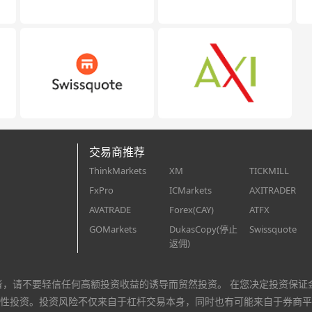
交易商推荐
ThinkMarkets
XM
TICKMILL
FxPro
ICMarkets
AXITRADER
AVATRADE
Forex(CAY)
ATFX
GOMarkets
DukasCopy(停止
Swissquote
返佣)
者，请不要轻信任何高额投资收益的诱导而贸然投资。 在您决定投资保证
性投资。投资风险不仅来自于杠杆交易本身，同时也有可能来自于券商平