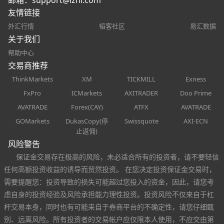
友情链接
外汇行情
韬客社区
易汇数据
关于我们
帮助中心
交易商推荐
ThinkMarkets
XM
TICKMILL
Exness
FxPro
ICMarkets
AXITRADER
Doo Prime
AVATRADE
Forex(CAY)
ATFX
AVATRADE
GOMarkets
DukasCopy(停
Swissquote
AXI-ECN
止返佣)
风险警告
保证金交易存在极高的风险，未必适合所有的投资者，请不要轻信
任何高额投资收益的诱导而贸然投资。 在您决定投资保证金交易时，
需要提醒您：投资导致的损失可能超过您投入的资金，因此，请您考
虑自身的投资经验及风险承担能力理性投资。投资风险不仅来自于杠
杆交易本身，同时也有可能来自于券商平台的不确定性，请您仔细甄
别、远离风险。所有投资者的交易帐户应仅限本人使用，不应交由第