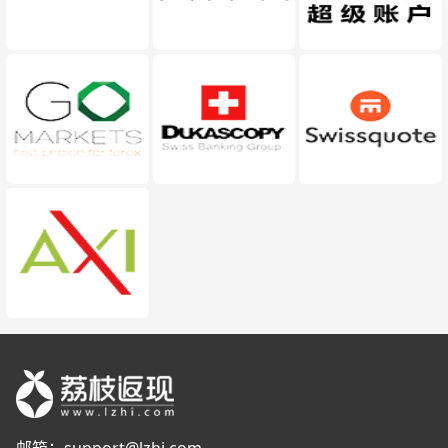
邮箱：
support@lzhi.com