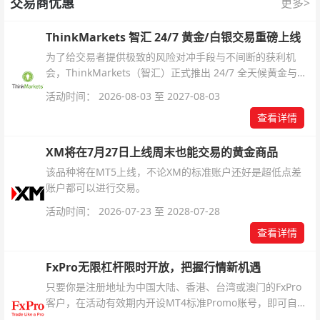
交易商优惠
更多>
ThinkMarkets 智汇 24/7 黄金/白银交易重磅上线
为了给交易者提供极致的风险对冲手段与不间断的获利机
会，ThinkMarkets（智汇）正式推出 24/7 全天候黄金与白
银交易！本文将为您详细拆解本次升级的核心交易品种、杠
活动时间： 2026-08-03 至 2027-08-03
杆配置、支持软件及交易细则。
查看详情
XM将在7月27日上线周末也能交易的黄金商品
该品种将在MT5上线，不论XM的标准账户还好是超低点差
账户都可以进行交易。
活动时间： 2026-07-23 至 2028-07-28
查看详情
FxPro无限杠杆限时开放，把握行情新机遇
只要你是注册地址为中国大陆、香港、台湾或澳门的FxPro
客户，在活动有效期内开设MT4标准Promo账号，即可自动
解锁无限倍杠杆福利，无需额外复杂操作。