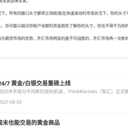
触发追加保证金。
，所有的敞口头寸都将立刻结清(在快速波动的市场状况下，你的头寸可
你可能以超过你账户余额的资金损失了解你的头寸，你也不得不为你的
期货市场的优势，外汇市场明显的是不可战胜的，外汇市场再一次胜
汇 24/7 黄金/白银交易重磅上线
冲手段与不间断的获利机会，ThinkMarkets（智汇）正式推出
细拆解本次升级的核心交易品种、杠杆配置、支持软件及交易细
027-08-03
线周末也能交易的黄金商品