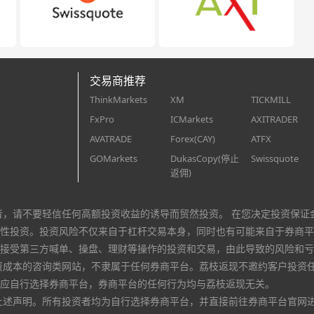
交易商推荐
ThinkMarkets
XM
TICKMILL
FxPro
ICMarkets
AXITRADER
AVATRADE
Forex(CAY)
ATFX
GOMarkets
DukasCopy(停止
Swissquote
返佣)
者，请不要轻信任何高额投资收益的诱导而贸然投资。 在您决定投资保证
性投资。投资风险不仅来自于杠杆交易本身，同时也有可能来自于券商平
接受第三方喊单、操盘、理财等操作的投资和交易，由此导致的风险和亏
资成本的咨询类网站，不隶属于任何券商平台。荔枝返现不邀约客户投资
应自行选择券商平台，券商平台的任何行为均与荔枝返现无关。
上述声明。所有投资者均为自行选择券商平台，并直接前往券商平台官网