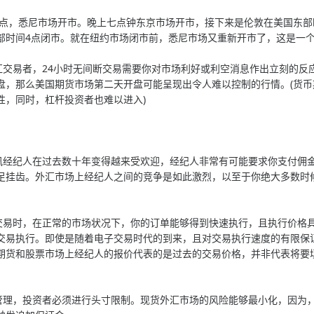
，悉尼市场开市。晚上七点钟东京市场开市，接下来是伦敦在美国东部时间
部时间4点闭市。就在纽约市场闭市前，悉尼市场又重新开市了，这是一个
易者，24小时无间断交易需要你对市场利好或利空消息作出立刻的反
盘，那么美国期货市场第二天开盘可能呈现出令人难以控制的行情。(货
性，同时，杠杆投资者也难以进入)
纪人在过去数十年变得越来受欢迎，经纪人非常有可能要求你支付佣金
足挂齿。外汇市场上经纪人之间的竞争是如此激烈，以至于你绝大多数时
时，在正常的市场状况下，你的订单能够得到快速执行，且执行价格具
交易执行。即使是随着电子交易时代的到来，且对交易执行速度的有限保
期货和股票市场上经纪人的报价代表的是过去的交易价格，并非代表将要
，投资者必须进行头寸限制。现货外汇市场的风险能够最小化，因为，