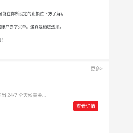
能在你所设定的止损位下方了解)。
账户赤字买单。这真是糟糕透顶。
利！
更多>
 24/7 全天候黄金
则。
查看详情