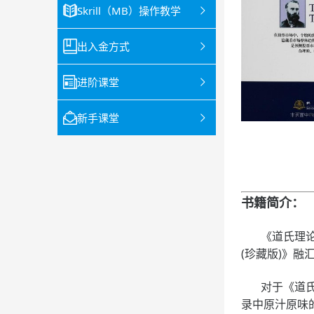
Skrill（MB）操作教学
出入金方式
进阶课堂
新手课堂
书籍简介：
《道氏理论(
(珍藏版)》融
对于《道氏理
录中原汁原味