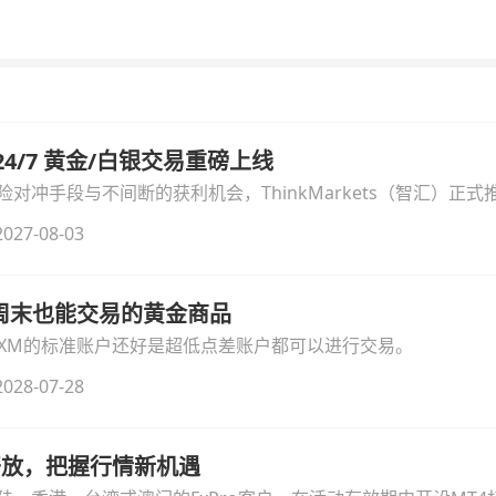
汇 24/7 黄金/白银交易重磅上线
冲手段与不间断的获利机会，ThinkMarkets（智汇）正式推出
细拆解本次升级的核心交易品种、杠杆配置、支持软件及交易细
027-08-03
线周末也能交易的黄金商品
论XM的标准账户还好是超低点差账户都可以进行交易。
028-07-28
时开放，把握行情新机遇