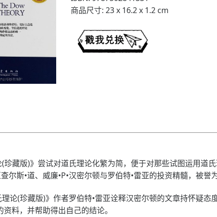
商品尺寸: 23 x 16.2 x 1.2 cm
珍藏版)》尝试对道氏理论化繁为简，便于对那些试图运用道氏
汇查尔斯•道、威廉•P•汉密尔顿与罗伯特•雷亚的投资精髓，被誉
论(珍藏版)》作者罗伯特•雷亚诠释汉密尔顿的文章持怀疑态度
的资料，并帮助得出自己的结论。