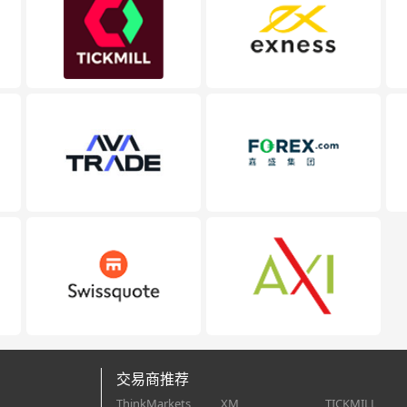
交易商推荐
ThinkMarkets
XM
TICKMILL