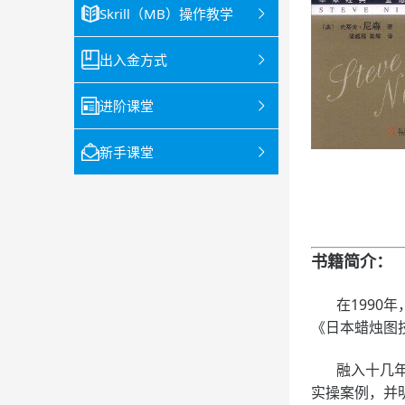
Skrill（MB）操作教学
出入金方式
进阶课堂
新手课堂
书籍简介：
在1990年
《日本蜡烛图
融入十几年交
实操案例，并