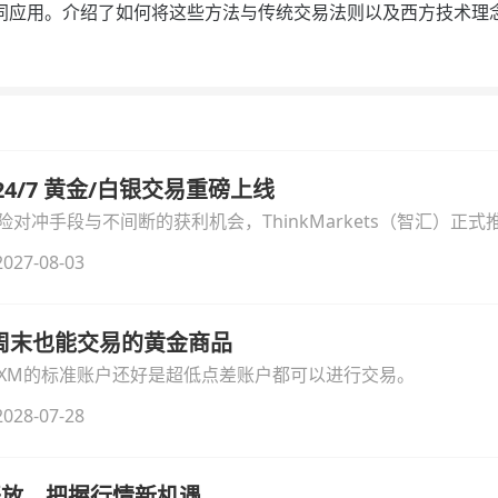
同应用。介绍了如何将这些方法与传统交易法则以及西方技术理
汇 24/7 黄金/白银交易重磅上线
冲手段与不间断的获利机会，ThinkMarkets（智汇）正式推出
细拆解本次升级的核心交易品种、杠杆配置、支持软件及交易细
027-08-03
线周末也能交易的黄金商品
论XM的标准账户还好是超低点差账户都可以进行交易。
028-07-28
时开放，把握行情新机遇