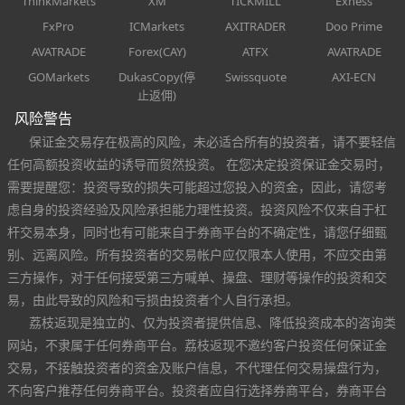
ThinkMarkets
XM
TICKMILL
Exness
FxPro
ICMarkets
AXITRADER
Doo Prime
AVATRADE
Forex(CAY)
ATFX
AVATRADE
GOMarkets
DukasCopy(停
Swissquote
AXI-ECN
止返佣)
风险警告
保证金交易存在极高的风险，未必适合所有的投资者，请不要轻信
任何高额投资收益的诱导而贸然投资。 在您决定投资保证金交易时，
需要提醒您：投资导致的损失可能超过您投入的资金，因此，请您考
虑自身的投资经验及风险承担能力理性投资。投资风险不仅来自于杠
杆交易本身，同时也有可能来自于券商平台的不确定性，请您仔细甄
别、远离风险。所有投资者的交易帐户应仅限本人使用，不应交由第
三方操作，对于任何接受第三方喊单、操盘、理财等操作的投资和交
易，由此导致的风险和亏损由投资者个人自行承担。
荔枝返现是独立的、仅为投资者提供信息、降低投资成本的咨询类
网站，不隶属于任何券商平台。荔枝返现不邀约客户投资任何保证金
交易，不接触投资者的资金及账户信息，不代理任何交易操盘行为，
不向客户推荐任何券商平台。投资者应自行选择券商平台，券商平台