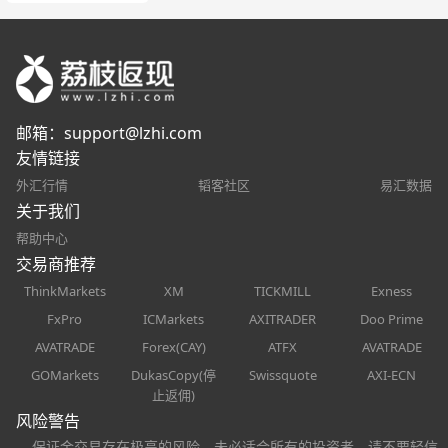
邮箱：
support@lzhi.com
友情链接
外汇行情
韬客社区
易汇数据
关于我们
帮助中心
交易商推荐
ThinkMarkets
XM
TICKMILL
Exness
FxPro
ICMarkets
AXITRADER
Doo Prime
AVATRADE
Forex(CAY)
ATFX
AVATRADE
GOMarkets
DukasCopy(停
Swissquote
AXI-ECN
止返佣)
风险警告
保证金交易存在极高的风险，未必适合所有的投资者，请不要轻信