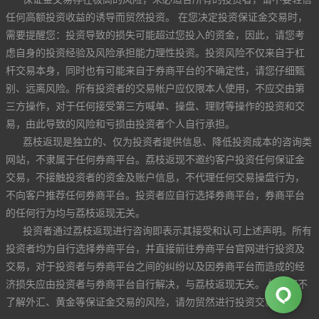
任何高额投资收益的诱导而贸然投资。 在您决定投资保证金交易时，
需要提醒您：投资导致的损失可能超过您投入的资金，因此，请您考
虑自身的投资经验及风险承担能力理性投资。投资风险不仅来自于杠
杆交易本身，同时也有可能来自于券商平台的不确定性，请您仔细甄
别、远离风险。所有投资者的交易帐户应仅限本人使用，不应交由第
三方操作，对于任何接受第三方喊单、操盘、理财等操作的投资和交
易，由此导致的风险和亏损由投资者个人自行承担。
荔枝返现是独立的、仅为投资者提供信息、降低投资成本的咨询类
网站，不隶属于任何券商平台。荔枝返现不邀约客户投资任何保证金
交易，不接触投资者的资金及账户信息，不代理任何交易操盘行为，
不向客户推荐任何券商平台。投资者应自行选择券商平台，券商平台
的任何行为均与荔枝返现无关。
投资者通过荔枝返现进行咨询即表示其接受和认可上述声明。所有
投资者均为自行选择券商平台，并直接前往券商平台官网进行投资及
交易，对于投资者与券商平台之间的纠纷以及因券商平台而造成的经
济损失应由投资者与券商平台自行解决，与荔枝返现无关。 如果您不
了解外汇、黄金等保证金交易的风险，请勿贸然进行投资交易。