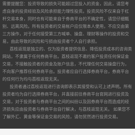
需要提醒您：投资导致的损失可能超过您投入的资金，因此，请您考
虑自身的投资经验及风险承担能力理性投资。投资风险不仅来自于杠
杆交易本身，同时也有可能来自于券商平台的不确定性，请您仔细甄
别、远离风险。所有投资者的交易帐户应仅限本人使用，不应交由第
三方操作，对于任何接受第三方喊单、操盘、理财等操作的投资和交
易，由此导致的风险和亏损由投资者个人自行承担。
荔枝返现是独立的、仅为投资者提供信息、降低投资成本的咨询类
网站，不隶属于任何券商平台。荔枝返现不邀约客户投资任何保证金
交易，不接触投资者的资金及账户信息，不代理任何交易操盘行为，
不向客户推荐任何券商平台。投资者应自行选择券商平台，券商平台
的任何行为均与荔枝返现无关。
投资者通过荔枝返现进行咨询即表示其接受和认可上述声明。所有
投资者均为自行选择券商平台，并直接前往券商平台官网进行投资及
交易，对于投资者与券商平台之间的纠纷以及因券商平台而造成的经
济损失应由投资者与券商平台自行解决，与荔枝返现无关。 如果您不
了解外汇、黄金等保证金交易的风险，请勿贸然进行投资交易。